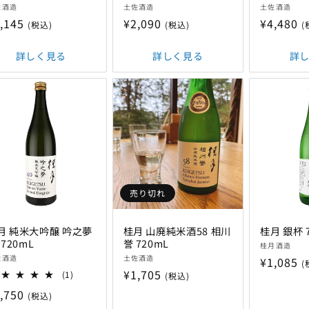
販
販
佐酒造
土佐酒造
土佐酒造
売
売
,145
通
¥2,090
通
¥4,480
(税込)
(税込)
(
:
元:
元:
常
常
価
価
詳しく見る
詳しく見る
詳
格
格
売り切れ
月 純米大吟醸 吟之夢
桂月 山廃純米酒58 相川
桂月 銀杯 
 720mL
誉 720mL
販
桂月酒造
販
売
佐酒造
土佐酒造
通
¥1,085
(
売
通
¥1,705
元:
1
(1)
(税込)
常
:
レ
元:
常
,750
価
(税込)
ビ
価
ュ