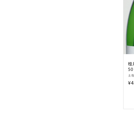
桂
50
販
土
売
通
¥4
元
常
価
格