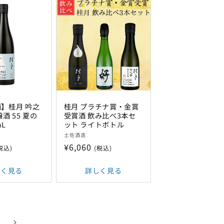
】桂月 吟之
桂月 プラチナ賞・金賞
酒 55 夏の
受賞酒 飲み比べ3本セ
ｍL
ット ライトボトル
販
土佐酒造
売
通
¥6,060
税込)
(税込)
元:
常
価
しく見る
詳しく見る
格