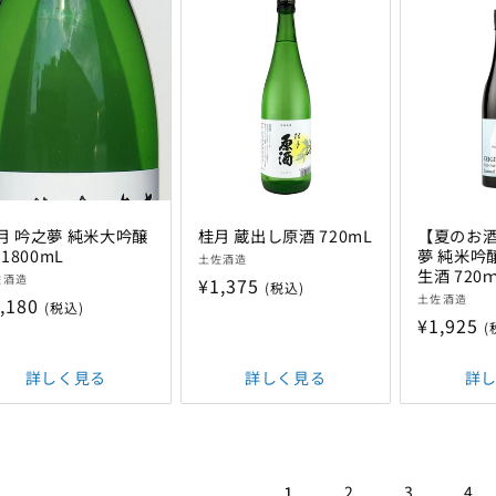
月 吟之夢 純米大吟醸
桂月 蔵出し原酒 720mL
【夏のお酒
 1800mL
販
夢 純米吟醸
土佐酒造
生酒 720
売
佐酒造
通
¥1,375
(税込)
販
土佐酒造
,180
元:
(税込)
常
売
:
通
¥1,925
(
価
元:
常
格
価
詳しく見る
詳しく見る
詳
格
1
2
3
4