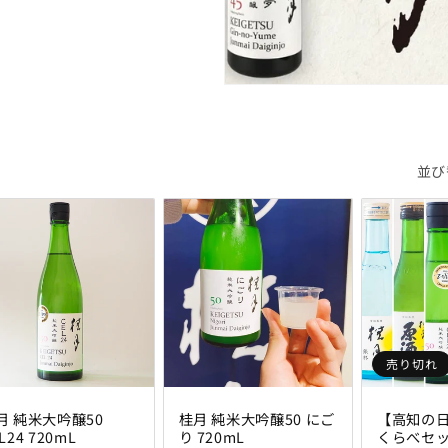
並び
売り切れ
月 純米大吟醸50
桂月 純米大吟醸50 にご
【高知の
L24 720mL
り 720mL
くらべセッ