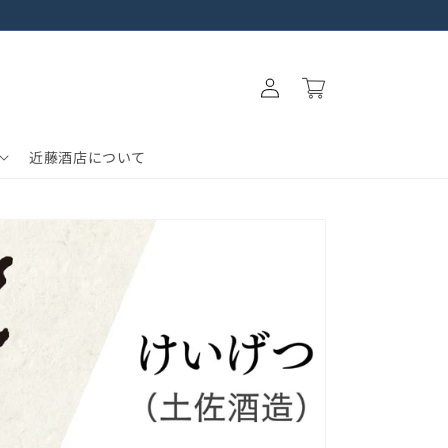
ロ
カ
グ
ー
イ
ト
ン
近藤酒店について