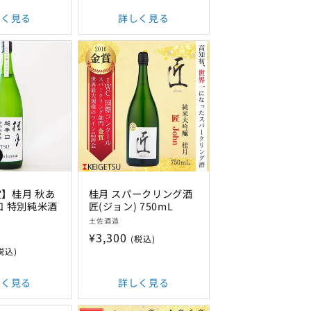
価
しく見る
詳しく見る
格
】桂月 秋あ
桂月 スパークリング酒
口 特別純米酒
匠(ジョン) 750mL
販
土佐酒造
売
通
¥3,300
(税込)
元:
税込)
常
価
しく見る
詳しく見る
格