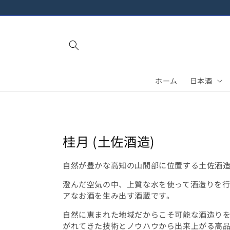
進む
ホーム
日本酒
コ
桂月 (土佐酒造)
レ
自然が豊かな高知の山間部に位置する土佐酒
ク
澄んだ空気の中、上質な水を使って酒造りを
シ
アなお酒を生み出す酒蔵です。
ョ
自然に恵まれた地域だからこそ可能な酒造りを
ン
がれてきた技術とノウハウから出来上がる高