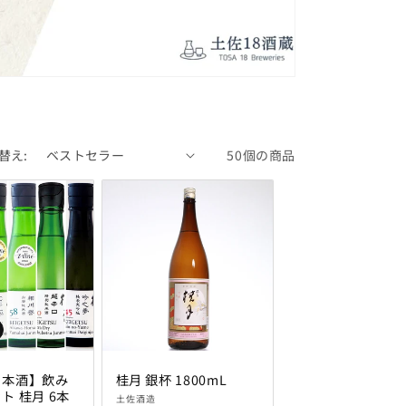
替え:
50個の商品
日本酒】飲み
桂月 銀杯 1800mL
ト 桂月 6本
販
土佐酒造