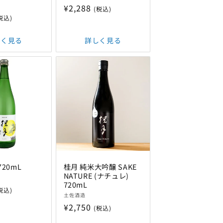
売
通
¥2,288
(税込)
元:
税込)
常
価
しく見る
詳しく見る
格
720mL
桂月 純米大吟醸 SAKE
NATURE (ナチュレ)
720mL
税込)
販
土佐酒造
売
通
¥2,750
(税込)
元:
常