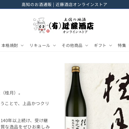
高知のお酒通販 | 近藤酒店オンラインストア
本格焼酎
リキュール
その他商品
ギフト
特集
造（桂月）。
行うことで、上品かつクリ
140年以上続け、受け継
品質な逸品をぜひお楽しみ