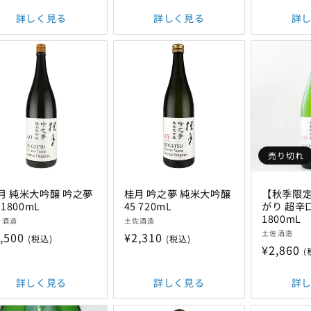
格
ー
格
詳しく見る
詳しく見る
詳
数
の
合
計
売り切れ
月 純米大吟醸 吟之夢
桂月 吟之夢 純米大吟醸
【秋季限定
 1800mL
45 720mL
がり 超辛
販
1800mL
月酒造
土佐酒造
販
売
土佐酒造
,500
通
¥2,310
(税込)
(税込)
売
:
元:
通
¥2,860
(
常
元:
常
価
価
詳しく見る
詳しく見る
詳
格
格