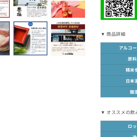
土
佐
麗
720mL
▼ 商品詳細
の
数
アルコー
量
を
原料
減
精米
ら
す
日本
酸
▼ オススメの飲
ロッ
冷