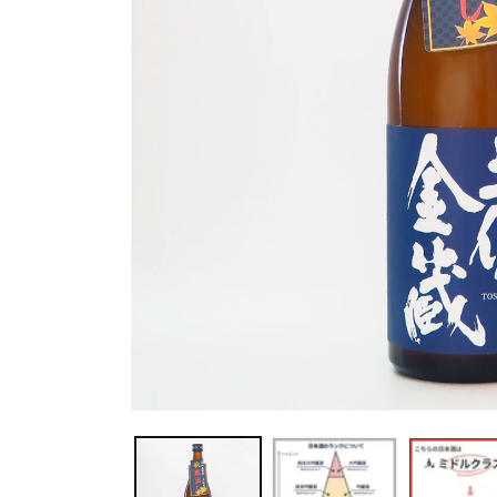
モ
ー
ダ
ル