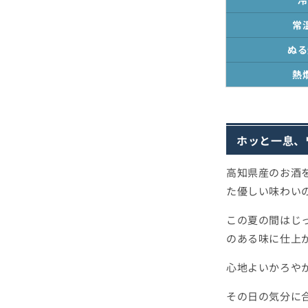
常
ぬる
熱
ホッと一息、
高知県産のお酒
た優しい味わい
この夏の間はじ
のある味に仕上
心地よいかろや
その日の気分に