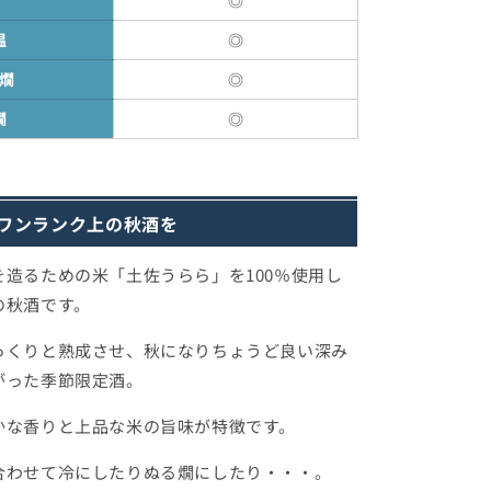
温
◎
燗
◎
燗
◎
ワンランク上の秋酒を
を造るための米「土佐うらら」を100％使用し
の秋酒です。
っくりと熟成させ、秋になりちょうど良い深み
がった季節限定酒。
かな香りと上品な米の旨味が特徴です。
合わせて冷にしたりぬる燗にしたり・・・。