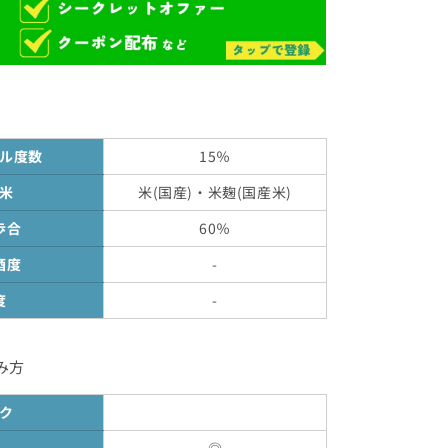
土
佐
麗
720mL
の
数
ル度数
15％
量
を
米
米(国産)・米麹(国産米)
増
歩合
60％
や
す
酒度
-
度
-
み方
ク
◎