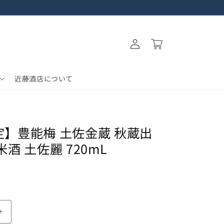
ロ
カ
グ
ー
イ
ト
ン
近藤酒店について
】豊能梅 土佐金蔵 秋蔵出
酒 土佐麗 720mL
【秋