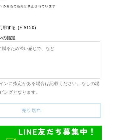
季
満へのお酒の販売は禁止されています
限
定】
豊
利用する
(+ ¥150)
能
ンの指定
梅
土
佐
金
蔵
秋
インに指定がある場合は記載ください。なしの場
蔵
ピングとなります。
出
し
特
売り切れ
別
純
米
酒