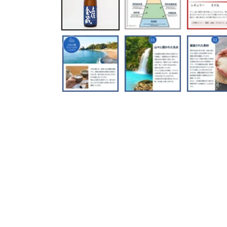
で
メ
デ
ィ
ア
(1)
を
開
く