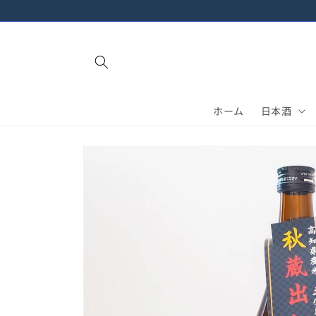
進む
ホーム
日本酒
商品情
報にス
キップ