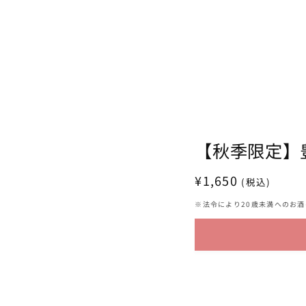
【秋季限定】豊
通
¥1,650
(税込)
常
※法令により20歳未満へのお
価
格