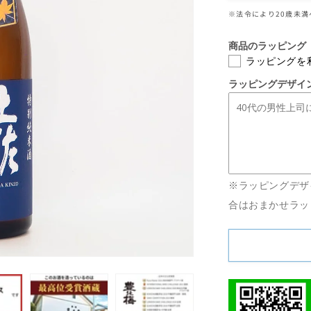
季
※法令により20歳未
限
定】
商品のラッピング
豊
ラッピングを
能
ラッピングデザイ
梅
土
佐
金
蔵
秋
※ラッピングデザ
蔵
合はおまかせラッ
出
し
特
別
純
米
酒