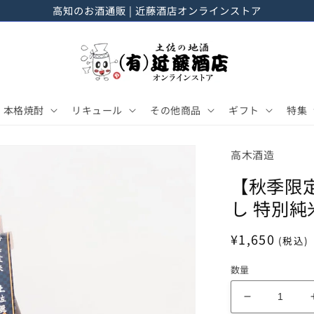
高知のお酒通販 | 近藤酒店オンラインストア
本格焼酎
リキュール
その他商品
ギフト
特集
高木酒造
【秋季限定
し 特別純米
通
¥1,650
(税込)
常
数量
価
格
【秋