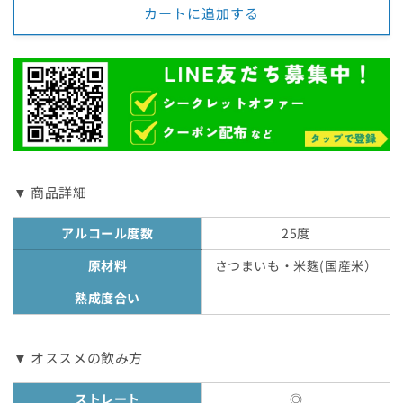
減
増
カートに追加する
ら
や
す
す
▼ 商品詳細
アルコール度数
25度
原材料
さつまいも・米麴(国産米）
熟成度合い
▼ オススメの飲み方
ストレート
◎