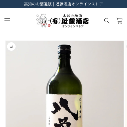
高知のお酒通販 | 近藤酒店オンラインストア
進む
カ
ー
ト
商品情
報にス
キップ