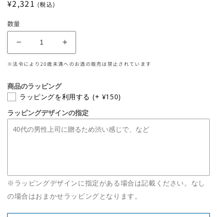
通
¥2,321
(税込)
常
数量
価
格
【幻
【幻
の
の
※法令により20歳未満へのお酒の販売は禁止されています
芋
芋
焼
焼
商品のラッピング
酎】
酎】
ラッピングを利用する
(+ ¥150)
八
八
ラッピングデザインの指定
色
色
(や
(や
い
い
ろ)
ろ)
720mL
720mL
の
の
※ラッピングデザインに指定がある場合は記載ください。なし
数
数
の場合はおまかせラッピングとなります。
量
量
を
を