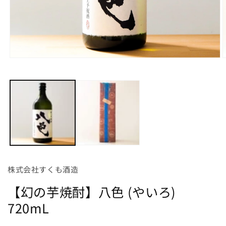
モ
ー
ダ
ル
で
メ
デ
ィ
ア
(1)
(
を
開
株式会社すくも酒造
く
【幻の芋焼酎】八色 (やいろ)
720mL