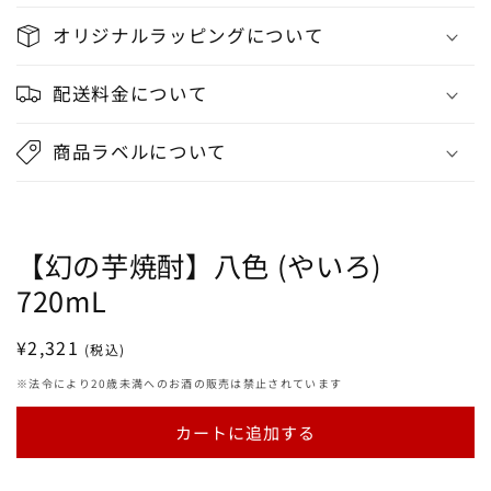
オリジナルラッピングについて
配送料金について
商品ラベルについて
【幻の芋焼酎】八色 (やいろ)
720mL
通
¥2,321
(税込)
常
※法令により20歳未満へのお酒の販売は禁止されています
価
格
カートに追加する