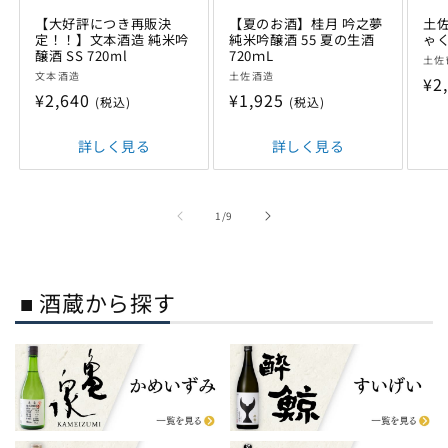
【大好評につき再販決
【夏のお酒】桂月 吟之夢
土佐
定！！】文本酒造 純米吟
純米吟醸酒 55 夏の生酒
ゃく
醸酒 SS 720ml
720ｍL
販
土佐
販
販
文本酒造
土佐酒造
売
通
¥2
売
売
通
¥2,640
通
¥1,925
元:
(税込)
(税込)
常
元:
元:
常
常
価
価
詳しく見る
価
詳しく見る
格
格
格
の
1
/
9
■ 酒蔵から探す