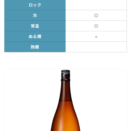
ロック
冷
◎
常温
◎
ぬる燗
○
熱燗