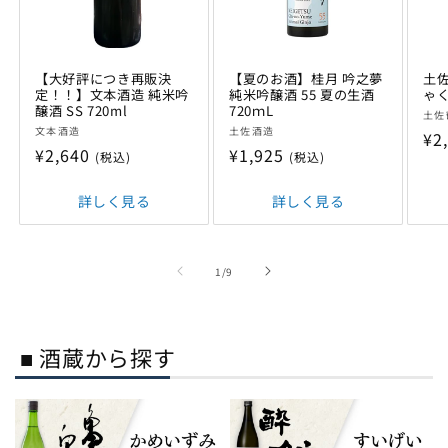
【大好評につき再販決
【夏のお酒】桂月 吟之夢
土佐
定！！】文本酒造 純米吟
純米吟醸酒 55 夏の生酒
ゃく
醸酒 SS 720ml
720ｍL
販
土佐
販
販
文本酒造
土佐酒造
売
通
¥2
売
売
通
¥2,640
通
¥1,925
元:
(税込)
(税込)
常
元:
元:
常
常
価
価
詳しく見る
価
詳しく見る
格
格
格
の
1
/
9
■ 酒蔵から探す