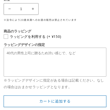
価
格
酔
酔
鯨
鯨
※法令により20歳未満へのお酒の販売は禁止されています
純
純
米
米
商品のラッピング
酒
酒
ラッピングを利用する
(+ ¥150)
八
八
ラッピングデザインの指定
反
反
錦
錦
60％
60％
1800mL
1800mL
の
の
数
数
※ラッピングデザインに指定がある場合は記載ください。なし
量
量
の場合はおまかせラッピングとなります。
を
を
減
増
ら
や
カートに追加する
す
す