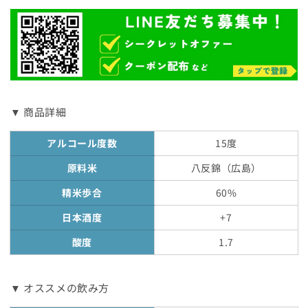
▼ 商品詳細
アルコール度数
15度
原料米
八反錦（広島）
精米歩合
60%
日本酒度
+7
酸度
1.7
▼ オススメの飲み方