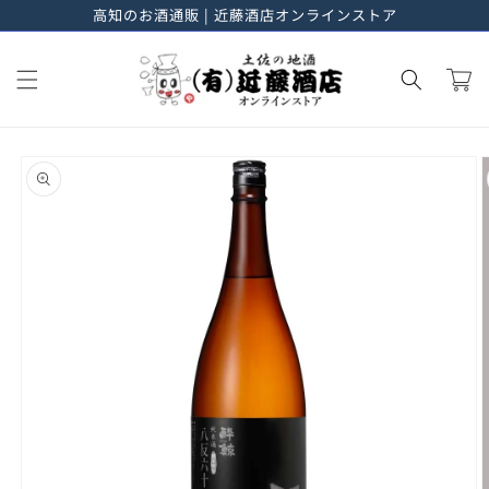
高知のお酒通販 | 近藤酒店オンラインストア
進む
カ
ー
ト
商品情
報にス
キップ