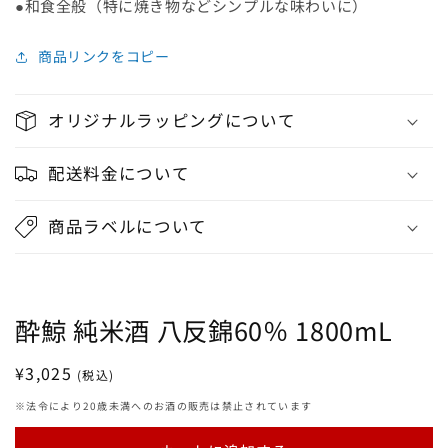
●和食全般（特に焼き物などシンプルな味わいに）
商品リンクをコピー
オリジナルラッピングについて
配送料金について
商品ラベルについて
酔鯨 純米酒 八反錦60％ 1800mL
通
¥3,025
(税込)
常
※法令により20歳未満へのお酒の販売は禁止されています
価
格