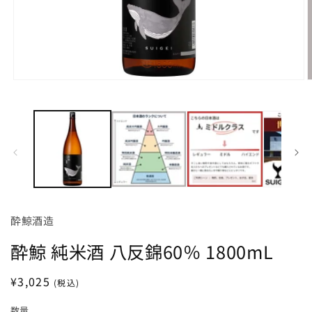
モ
ー
ダ
ル
で
メ
デ
ィ
ア
(1)
(
を
酔鯨酒造
開
く
酔鯨 純米酒 八反錦60％ 1800mL
通
¥3,025
(税込)
常
数量