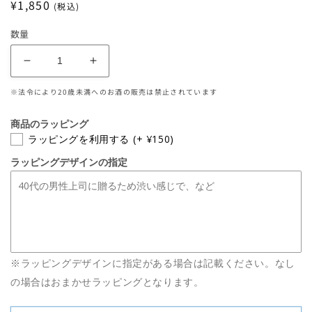
通
¥1,850
(税込)
常
数量
価
格
土
土
佐
佐
※法令により20歳未満へのお酒の販売は禁止されています
し
し
ら
ら
商品のラッピング
ぎ
ぎ
ラッピングを利用する
(+ ¥150)
く
く
ラッピングデザインの指定
純
純
米
米
吟
吟
醸
醸
あ
あ
ら
ら
※ラッピングデザインに指定がある場合は記載ください。なし
ば
ば
の場合はおまかせラッピングとなります。
し
し
り
り