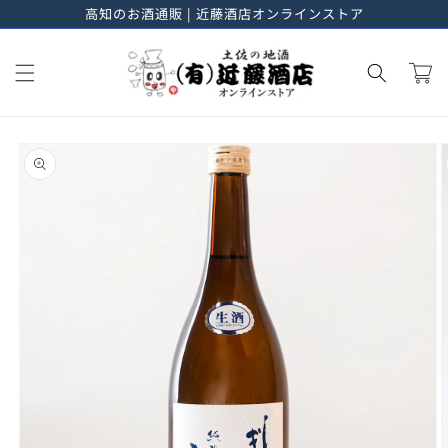
高知のお酒通販 | 近藤酒店オンラインストア
進む
カ
ー
ト
商品情
報にス
キップ