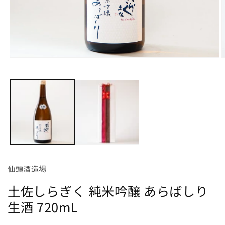
モ
ー
ダ
ル
で
メ
デ
ィ
ア
(1)
(
を
開
仙頭酒造場
く
土佐しらぎく 純米吟醸 あらばしり
生酒 720mL