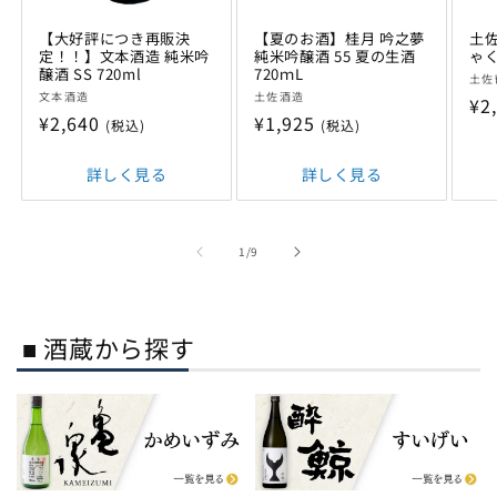
【大好評につき再販決
【夏のお酒】桂月 吟之夢
土佐
定！！】文本酒造 純米吟
純米吟醸酒 55 夏の生酒
ゃく
醸酒 SS 720ml
720ｍL
販
土佐
販
販
文本酒造
土佐酒造
売
通
¥2
売
売
通
¥2,640
通
¥1,925
元:
(税込)
(税込)
常
元:
元:
常
常
価
価
詳しく見る
価
詳しく見る
格
格
格
の
1
/
9
■ 酒蔵から探す