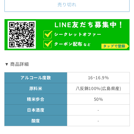
生
生
売り切れ
酒
酒
720mL
720mL
の
の
数
数
量
量
を
を
減
増
ら
や
▼ 商品詳細
す
す
アルコール度数
16~16.9％
原料米
八反錦100%(
広島県産)
精米歩合
50%
日本酒度
-
酸度
-