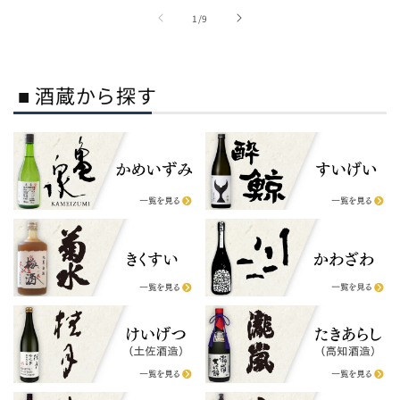
の
1
/
9
■ 酒蔵から探す