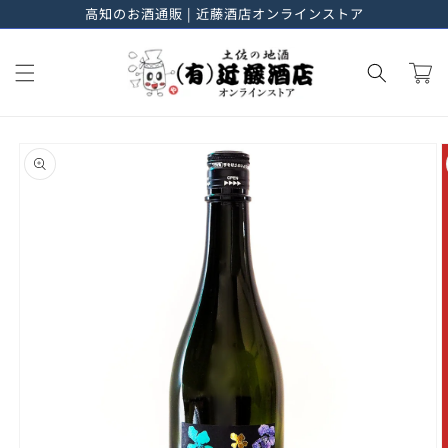
高知のお酒通販 | 近藤酒店オンラインストア
進む
カ
ー
ト
商品情
報にス
キップ