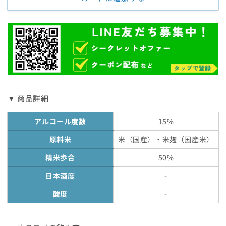
数
数
量
量
を
を
減
増
ら
や
す
す
▼ 商品詳細
アルコール度数
15%
原料米
米（国産）・米麹（国産米）
精米歩合
50%
日本酒度
-
酸度
-