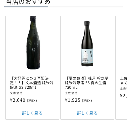
当店のおすすめ
【大好評につき再販決
【夏のお酒】桂月 吟之夢
土佐
定！！】文本酒造 純米吟
純米吟醸酒 55 夏の生酒
ゃく
醸酒 SS 720ml
720ｍL
販
土佐
販
販
文本酒造
土佐酒造
売
通
¥2
売
売
通
¥2,640
通
¥1,925
元:
(税込)
(税込)
常
元:
元:
常
常
価
価
詳しく見る
価
詳しく見る
格
格
格