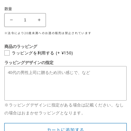
常
数量
価
格
安
安
芸
芸
※法令により20歳未満へのお酒の販売は禁止されています
虎
虎
純
純
商品のラッピング
米
米
ラッピングを利用する
(+ ¥150)
大
大
ラッピングデザインの指定
吟
吟
醸
醸
CEL24
CEL24
甘
甘
口
口
日
日
※ラッピングデザインに指定がある場合は記載ください。なし
本
本
の場合はおまかせラッピングとなります。
酒
酒
720mL
720mL
の
の
カートに追加する