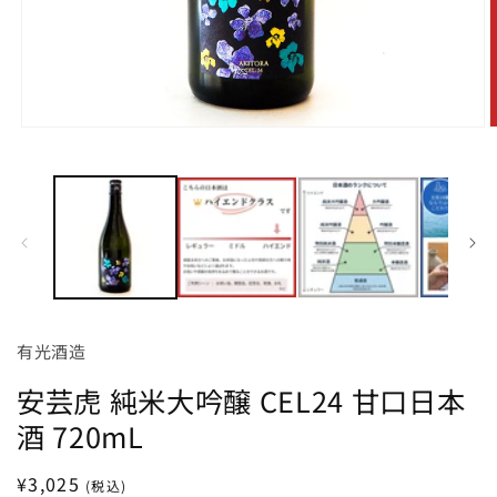
モ
ー
ダ
ル
で
メ
デ
ィ
ア
(1)
(
を
有光酒造
開
く
安芸虎 純米大吟醸 CEL24 甘口日本
酒 720mL
通
¥3,025
(税込)