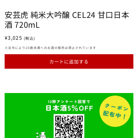
安芸虎 純米大吟醸 CEL24 甘口日本
酒 720mL
通
¥3,025
(税込)
常
※法令により20歳未満へのお酒の販売は禁止されています
価
格
カートに追加する