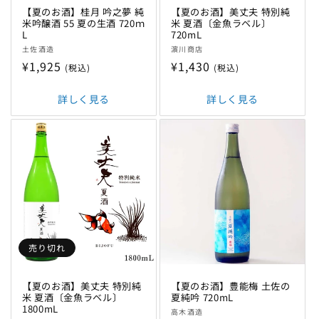
【夏のお酒】桂月 吟之夢 純
【夏のお酒】美丈夫 特別純
米吟醸酒 55 夏の生酒 720ｍ
米 夏酒〔金魚ラベル〕
L
720mL
販
販
土佐酒造
濵川商店
売
売
通
¥1,925
通
¥1,430
(税込)
(税込)
元:
元:
常
常
価
詳しく見る
価
詳しく見る
格
格
売り切れ
【夏のお酒】美丈夫 特別純
【夏のお酒】豊能梅 土佐の
米 夏酒〔金魚ラベル〕
夏純吟 720mL
1800mL
販
高木酒造