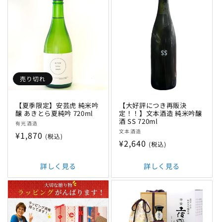
売り切れ
【夏季限定】安芸虎 純米吟
【大好評につき再販決
醸 あきとら夏純吟 720ml
定！！】文本酒造 純米吟醸
酒 SS 720ml
販
有光酒造
販
売
文本酒造
通
¥1,870
(税込)
売
通
¥2,640
元:
(税込)
常
元:
常
価
詳しく見る
価
詳しく見る
格
格