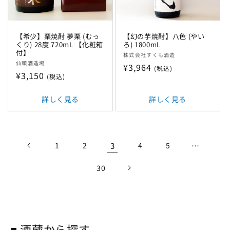
【希少】栗焼酎 夢栗 (むっ
【幻の芋焼酎】八色 (やい
くり) 28度 720mL 【化粧箱
ろ) 1800mL
付】
販
株式会社すくも酒造
販
仙頭酒造場
売
通
¥3,964
(税込)
売
通
¥3,150
元:
(税込)
常
元:
常
価
価
詳しく見る
詳しく見る
格
格
1
2
3
4
5
…
30
■ 酒蔵から探す