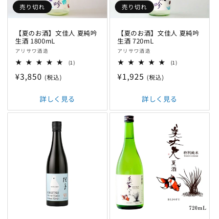
売り切れ
売り切れ
【夏のお酒】文佳人 夏純吟
【夏のお酒】文佳人 夏純吟
生酒 1800mL
生酒 720mL
販
販
アリサワ酒造
アリサワ酒造
売
売
1
1
(1)
(1)
元:
レ
元:
レ
通
¥3,850
通
¥1,925
ビ
ビ
(税込)
(税込)
ュ
ュ
常
常
ー
ー
数
数
価
詳しく見る
価
詳しく見る
の
の
格
格
合
合
計
計