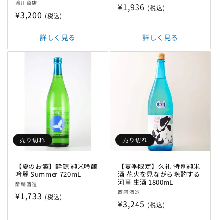
販
濵川商店
売
通
¥1,936
(税込)
売
通
¥3,200
元:
(税込)
常
元:
常
価
価
詳しく見る
詳しく見る
格
格
売り切れ
売り切れ
【夏のお酒】酔鯨 純米吟醸
【夏季限定】久礼 特別純米
吟麗 Summer 720mL
酒 花火を見ながら晩酌する
河童 生酒 1800mL
販
酔鯨酒造
販
売
西岡酒造
通
¥1,733
(税込)
売
通
¥3,245
元:
(税込)
常
元:
常
価