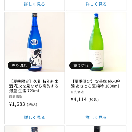
詳しく見る
価
詳しく見る
格
格
売り切れ
売り切れ
【夏季限定】久礼 特別純米
【夏季限定】安芸虎 純米吟
酒 花火を見ながら晩酌する
醸 あきとら夏純吟 1800ml
河童 生酒 720mL
販
有光酒造
販
西岡酒造
売
通
¥4,114
(税込)
売
通
¥1,683
元:
(税込)
常
元:
常
価
価
詳しく見る
詳しく見る
格
格