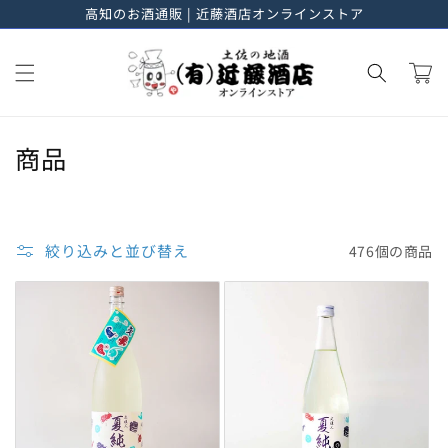
高知のお酒通販 | 近藤酒店オンラインストア
進む
カ
ー
ト
コ
商品
レ
ク
シ
絞り込みと並び替え
476個の商品
ョ
ン
: