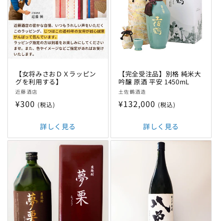
【女将みさおＤＸラッピン
【完全受注品】別格 純米大
グを利用する】
吟醸 原酒 平安 1450mL
販
販
近藤酒店
土佐鶴酒造
売
売
通
¥300
通
¥132,000
(税込)
(税込)
元:
元:
常
常
価
詳しく見る
価
詳しく見る
格
格