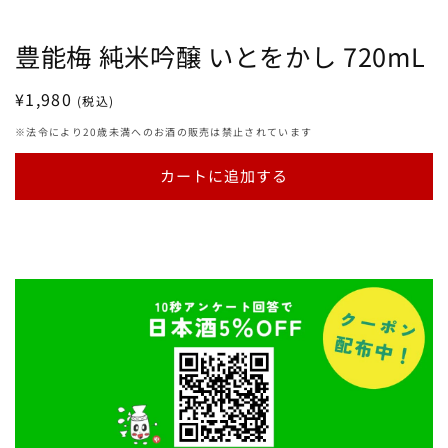
豊能梅 純米吟醸 いとをかし 720mL
通
¥1,980
(税込)
常
※法令により20歳未満へのお酒の販売は禁止されています
価
格
カートに追加する