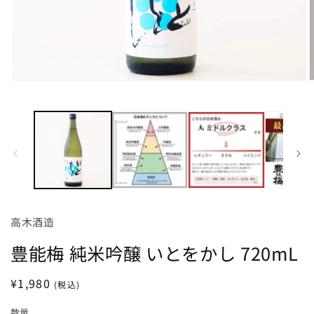
モ
ー
ダ
ル
で
メ
デ
ィ
ア
(1)
(
を
高木酒造
開
く
豊能梅 純米吟醸 いとをかし 720mL
通
¥1,980
(税込)
常
数量