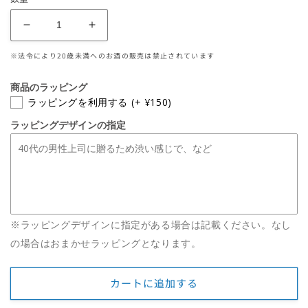
価
格
豊
豊
能
能
※法令により20歳未満へのお酒の販売は禁止されています
梅
梅
純
純
商品のラッピング
米
米
ラッピングを利用する
(+ ¥150)
吟
吟
ラッピングデザインの指定
醸
醸
い
い
と
と
を
を
か
か
し
し
※ラッピングデザインに指定がある場合は記載ください。なし
720mL
720mL
の場合はおまかせラッピングとなります。
の
の
数
数
量
量
カートに追加する
を
を