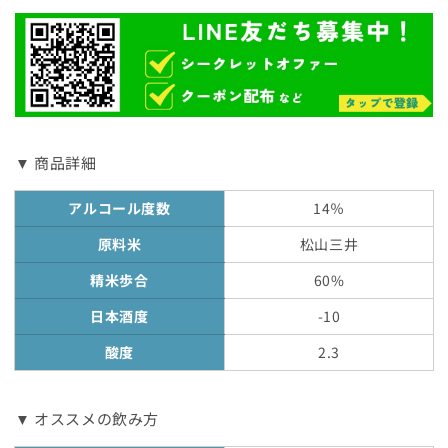
減
増
ら
や
す
す
▼ 商品詳細
アルコール度数
14％
原料米
松山三井
精米歩合
60%
日本酒度
-10
酸度
2.3
▼ オススメの飲み方