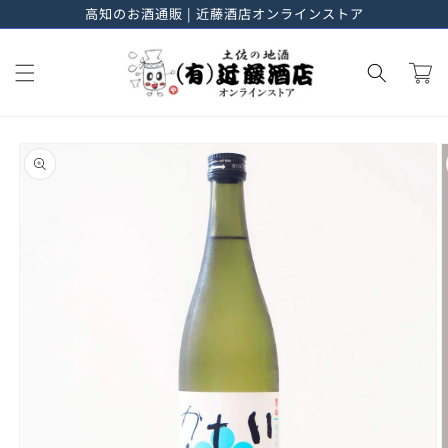
高知のお酒通販 | 近藤酒店オンラインストア
進む
カ
ー
ト
商品情
報にス
キップ