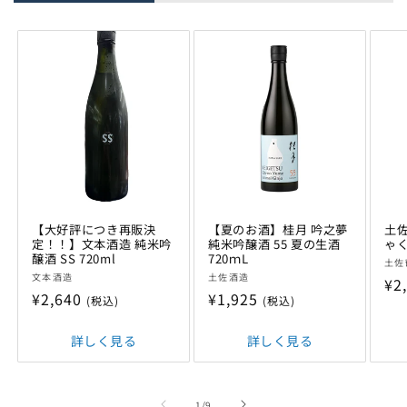
【大好評につき再販決
【夏のお酒】桂月 吟之夢
土佐
定！！】文本酒造 純米吟
純米吟醸酒 55 夏の生酒
ゃく
醸酒 SS 720ml
720ｍL
販
土佐
販
販
文本酒造
土佐酒造
売
通
¥2
売
売
通
¥2,640
通
¥1,925
元:
(税込)
(税込)
常
元:
元:
常
常
価
価
詳しく見る
価
詳しく見る
格
格
格
の
1
/
9