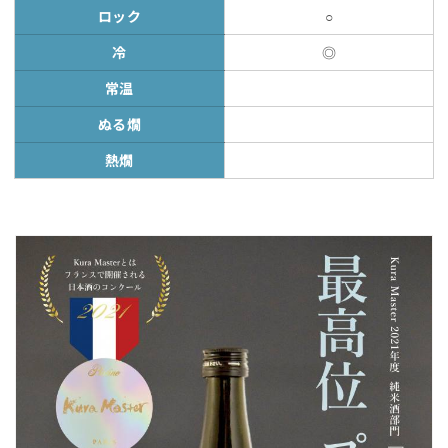
ロック
○
冷
◎
常温
ぬる燗
熱燗