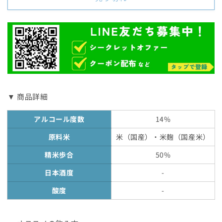
ら
や
す
す
▼ 商品詳細
アルコール度数
14%
原料米
米（国産）・米麹（国産米）
精米歩合
50%
日本酒度
-
酸度
-