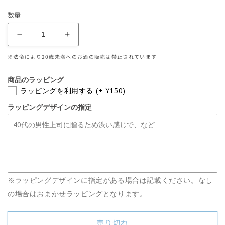
常
数量
価
格
亀
亀
泉
泉
※法令により20歳未満へのお酒の販売は禁止されています
純
純
米
米
商品のラッピング
大
大
ラッピングを利用する
(+ ¥150)
吟
吟
ラッピングデザインの指定
醸
醸
原
原
酒
酒
CEL24
CEL24
1800mL
1800mL
の
の
※ラッピングデザインに指定がある場合は記載ください。なし
数
数
量
量
の場合はおまかせラッピングとなります。
を
を
減
増
売り切れ