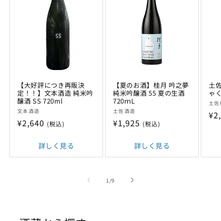
【大好評につき再販決
【夏のお酒】桂月 吟之夢
土佐
定！！】文本酒造 純米吟
純米吟醸酒 55 夏の生酒
ゃく
醸酒 SS 720ml
720ｍL
販
土佐
販
販
文本酒造
土佐酒造
売
通
¥2
売
売
通
¥2,640
通
¥1,925
元:
(税込)
(税込)
常
元:
元:
常
常
価
価
詳しく見る
価
詳しく見る
格
格
格
の
1
/
9