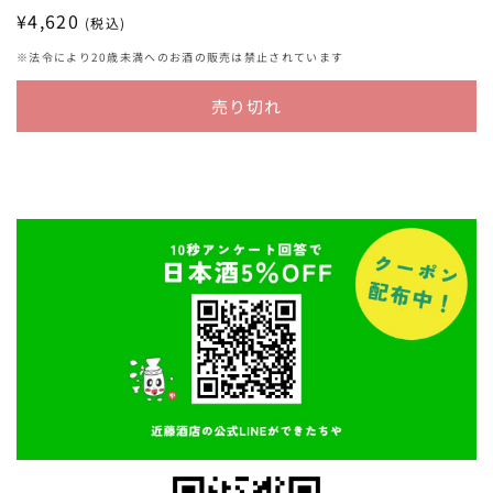
通
¥4,620
(税込)
常
※法令により20歳未満へのお酒の販売は禁止されています
価
格
売り切れ