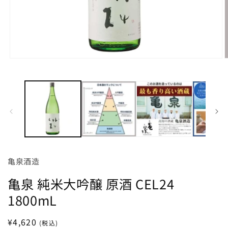
モ
ー
ダ
ル
で
メ
デ
ィ
ア
(1)
(
を
亀泉酒造
開
く
亀泉 純米大吟醸 原酒 CEL24
1800mL
通
¥4,620
(税込)