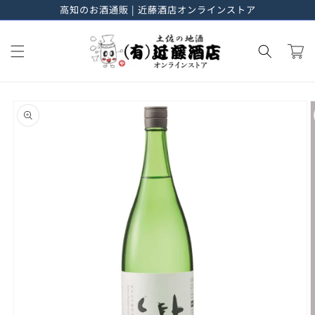
高知のお酒通販 | 近藤酒店オンラインストア
進む
カ
ー
ト
商品情
報にス
キップ