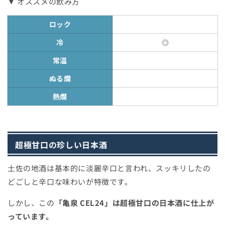
▼ オススメの飲み方
ロック
冷
◎
常温
ぬる燗
熱燗
超極甘口の珍しい日本酒
土佐の地酒は基本的に淡麗辛口と言われ、スッキリしたの
どごしと辛口な味わいが特徴です。
しかし、この
「亀泉 CEL24」は超極甘口の日本酒に仕上が
っています。