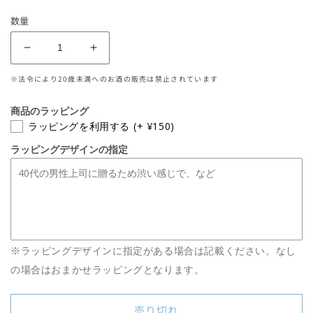
常
数量
価
格
亀
亀
泉
泉
※法令により20歳未満へのお酒の販売は禁止されています
純
純
米
米
商品のラッピング
大
大
ラッピングを利用する
(+ ¥150)
吟
吟
ラッピングデザインの指定
醸
醸
貴
貴
賓
賓
720mL
720mL
【化
【化
粧
粧
※ラッピングデザインに指定がある場合は記載ください。なし
箱
箱
の場合はおまかせラッピングとなります。
付
付
き】
き】
の
の
売り切れ