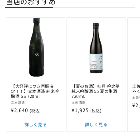
当店のおすすめ
【大好評につき再販決
【夏のお酒】桂月 吟之夢
土佐
定！！】文本酒造 純米吟
純米吟醸酒 55 夏の生酒
ゃく
醸酒 SS 720ml
720ｍL
販
土佐
販
販
文本酒造
土佐酒造
売
通
¥2
売
売
通
¥2,640
通
¥1,925
元:
(税込)
(税込)
常
元:
元:
常
常
価
価
詳しく見る
価
詳しく見る
格
格
格