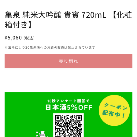
亀泉 純米大吟醸 貴賓 720mL 【化粧
箱付き】
通
¥5,060
(税込)
常
※法令により20歳未満へのお酒の販売は禁止されています
価
格
売り切れ