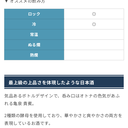
▼ オススメの飲み方
ロック
◎
冷
◎
常温
ぬる燗
熱燗
最上級の上品さを体現したような日本酒
気品あるボトルデザインで、呑み口はオトナの色気があふ
れる亀泉 貴賓。
2種類の酵母を使用しており、華やかさと爽やかさの両方を
表現しているお酒です。