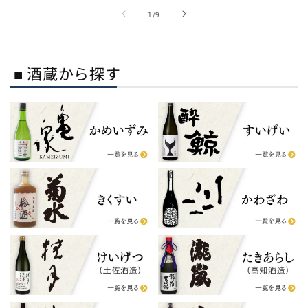
の
1
/
9
■ 酒蔵から探す