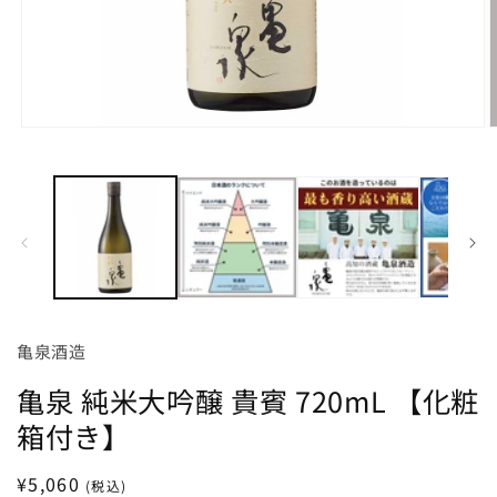
モ
ー
ダ
ル
で
メ
デ
ィ
ア
(1)
(
を
亀泉酒造
開
く
亀泉 純米大吟醸 貴賓 720mL 【化粧
箱付き】
通
¥5,060
(税込)