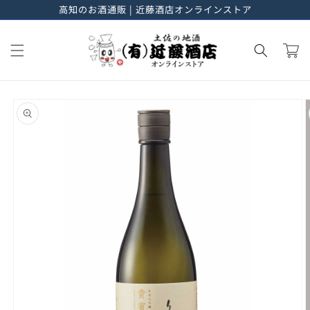
高知のお酒通販 | 近藤酒店オンラインストア
進む
カ
ー
ト
商品情
報にス
キップ