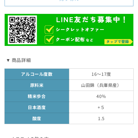
数
数
量
量
を
を
減
増
ら
や
す
す
▼ 商品詳細
アルコール度数
16～17度
原料米
山田錦（兵庫県産）
精米歩合
40％
日本酒度
+５
酸度
1.5