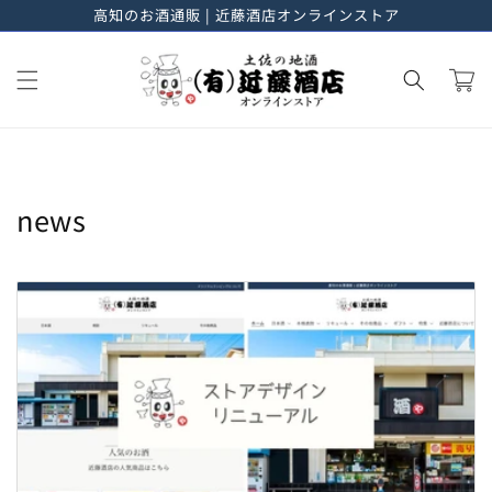
高知のお酒通販 | 近藤酒店オンラインストア
進む
カ
ー
ト
news